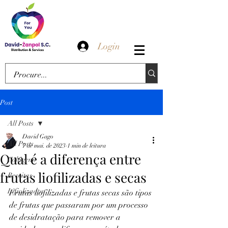
Login
Post
All Posts
David Gago
All Posts
7 de mai. de 2023
1 min de leitura
Qual é a diferença entre
Colágeno
frutas liofilizadas e secas
Receitas
Lifiolizados
Frutas liofilizadas e frutas secas são tipos 
de frutas que passaram por um processo 
de desidratação para remover a 