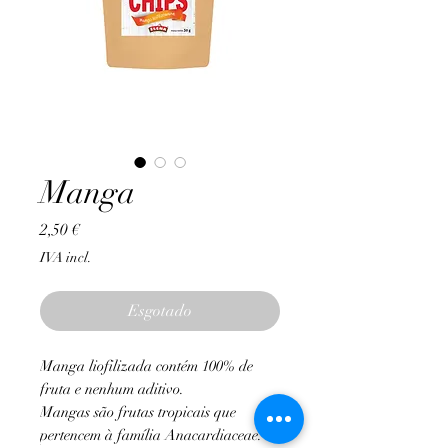
Manga
Preço
2,50 €
IVA incl.
Esgotado
Manga liofilizada
contém 100% de
fruta e nenhum aditivo.
Mangas são frutas tropicais que
pertencem à família Anacardiaceae.